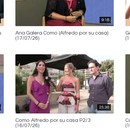
9:18
u
Ana Galera Como (Alfredo por su casa)
G
(17/07/26)
(
25:30
Como Alfredo por su casa P2/3
C
(16/07/26)
(