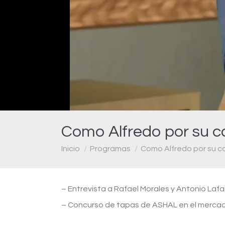
Como Alfredo por su c
Estás aquí:
Inicio
Programas
Como Alfredo por su c
– Entrevista a Rafael Morales y Antonio Laf
– Concurso de tapas de ASHAL en el mercad