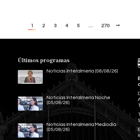
1
2
3
4
5
…
270
Últimos programas
Noticias Interalmería (06/08/26)
E
Noticias Interalmería Noche
A
(05/08/26)
Noticias Interalmería Mediodía
E
(05/08/26)