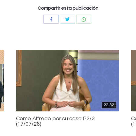
Compartir esta publicación
Compartir
Compartir
Compartir
con
con
con
Twitter
WhatsApp
Facebook
22:32
Como Alfredo por su casa P3/3
C
(17/07/26)
(