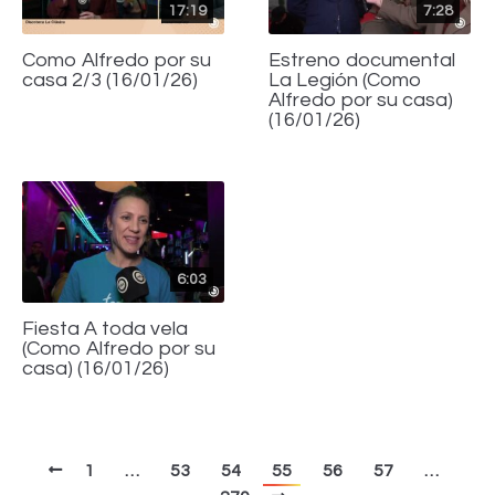
17:19
7:28
Como Alfredo por su
Estreno documental
casa 2/3 (16/01/26)
La Legión (Como
Alfredo por su casa)
(16/01/26)
6:03
Fiesta A toda vela
(Como Alfredo por su
casa) (16/01/26)
1
…
53
54
55
56
57
…