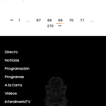
1
…
67
68
69
70
71
…
270
Directo
Noticias
Programación
Programas
A la Carta
Vídeos
InteralmeríaTV