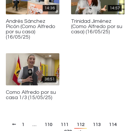
14:36
14:57
Andrés Sánchez
Trinidad Jiménez
Picón (Como Alfredo
(Como Alfredo por su
por su casa)
casa) (16/05/25)
(16/05/25)
36:51
Como Alfredo por su
casa 1/3 (15/05/25)
1
…
110
111
112
113
114