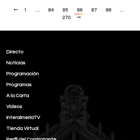
1
…
84
85
86
87
88
…
270
Directo
Noticias
Programación
Programas
A la Carta
Vídeos
InteralmeríaTV
Tienda Virtual
Perfil del Contratante