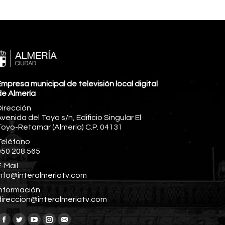
mpresa municipal de televisión local digital
de Almería
Dirección
venida del Toyo s/n, Edificio Singular El
Toyo-Retamar (Almería) C.P. 04131
Teléfono
950 208 565
-Mail
info@interalmeriatv.com
Información
direccion@interalmeriatv.com
Encuéntranos en: