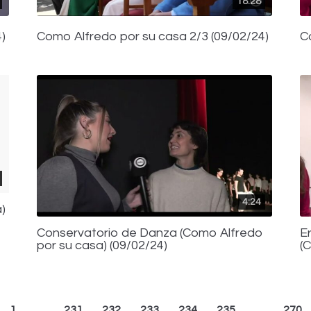
18:28
)
Como Alfredo por su casa 2/3 (09/02/24)
C
4:24
)
Conservatorio de Danza (Como Alfredo
E
por su casa) (09/02/24)
(
1
…
231
232
233
234
235
…
270