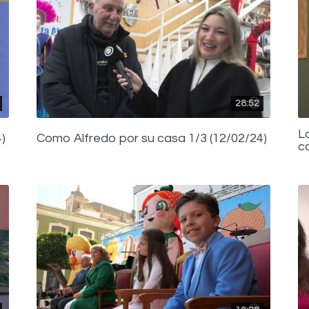
28:52
L
)
Como Alfredo por su casa 1/3 (12/02/24)
c