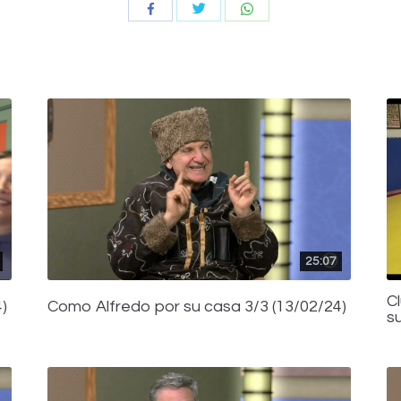
Compartir
Compartir
Compartir
con
con
con
Twitter
WhatsApp
Facebook
25:07
C
)
Como Alfredo por su casa 3/3 (13/02/24)
s