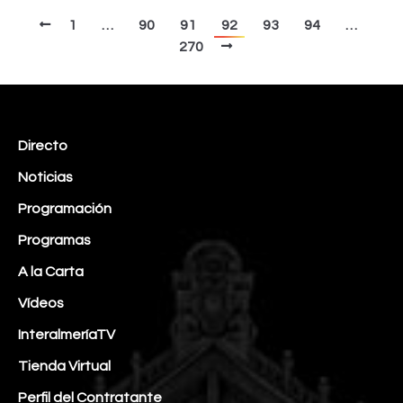
1
…
90
91
92
93
94
…
270
Directo
Noticias
Programación
Programas
A la Carta
Vídeos
InteralmeríaTV
Tienda Virtual
Perfil del Contratante