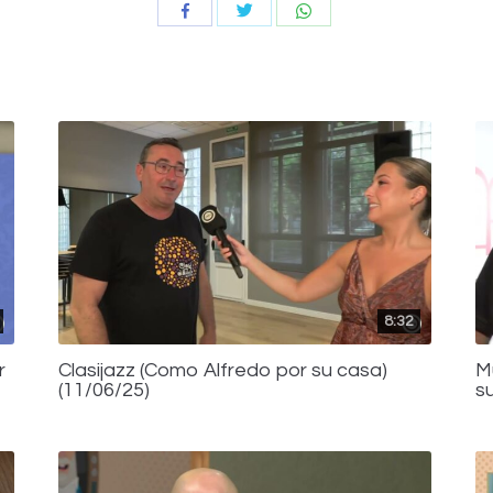
Compartir
Compartir
Compartir
con
con
con
Twitter
WhatsApp
Facebook
8:32
r
Clasijazz (Como Alfredo por su casa)
M
(11/06/25)
s