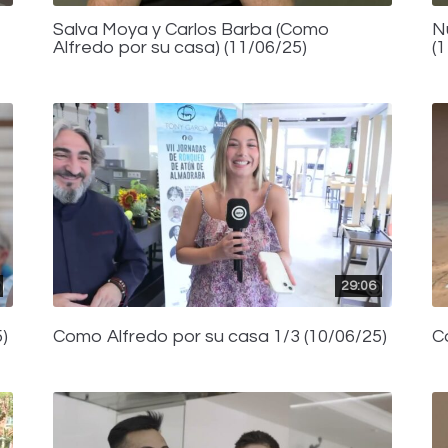
Salva Moya y Carlos Barba (Como
N
Alfredo por su casa) (11/06/25)
(
29:06
)
Como Alfredo por su casa 1/3 (10/06/25)
C