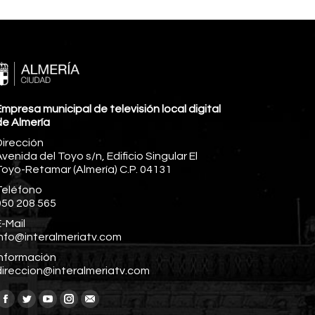
mpresa municipal de televisión local digital
de Almería
Dirección
venida del Toyo s/n, Edificio Singular El
Toyo-Retamar (Almería) C.P. 04131
Teléfono
950 208 565
-Mail
info@interalmeriatv.com
Información
direccion@interalmeriatv.com
Encuéntranos en:
Facebook
Twitter
YouTube
Instagram
Mail