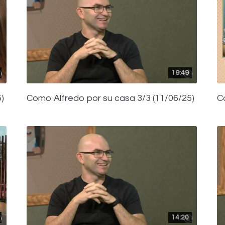
19:49
)
Como Alfredo por su casa 3/3 (11/06/25)
C
14:20