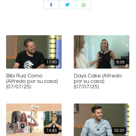
Compartir
Compartir
Compartir
con
con
con
Twitter
WhatsApp
Facebook
11:40
8:36
Bibi Ruiz Como
Days Cake (Alfredo
(Alfredo por su casa)
por su casa)
(07/07/25)
(07/07/25)
14:43
32:20