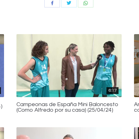
Compartir
Compartir
Compartir
con
con
con
Twitter
WhatsApp
Facebook
6:17
Campeonas de España Mini Baloncesto
A
)
(Como Alfredo por su casa) (25/04/24)
c