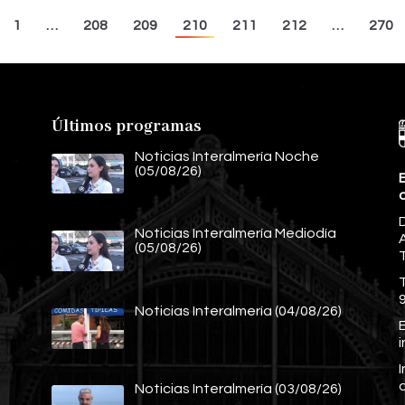
1
…
208
209
210
211
212
…
270
Últimos programas
Noticias Interalmería Noche
(05/08/26)
E
Noticias Interalmería Mediodía
A
(05/08/26)
Noticias Interalmería (04/08/26)
E
Noticias Interalmería (03/08/26)