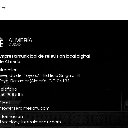
mpresa municipal de televisión local digital
de Almería
Dirección
venida del Toyo s/n, Edificio Singular El
Toyo-Retamar (Almería) C.P. 04131
Teléfono
950 208 565
-Mail
info@interalmeriatv.com
Información
direccion@interalmeriatv.com