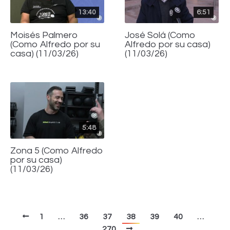
13:40
6:51
Moisés Palmero
José Solá (Como
(Como Alfredo por su
Alfredo por su casa)
casa) (11/03/26)
(11/03/26)
5:48
Zona 5 (Como Alfredo
por su casa)
(11/03/26)
1
…
36
37
38
39
40
…
270