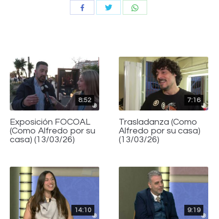
Compartir
Compartir
Compartir
con
con
con
Twitter
WhatsApp
Facebook
8:52
7:16
Exposición FOCOAL
Trasladanza (Como
(Como Alfredo por su
Alfredo por su casa)
casa) (13/03/26)
(13/03/26)
14:10
9:19