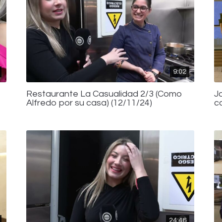
9:02
Restaurante La Casualidad 2/3 (Como
J
Alfredo por su casa) (12/11/24)
c
24:46