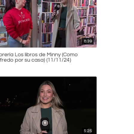
8:39
ibrería Los libros de Minny (Como
lfredo por su casa) (11/11/24)
5:25