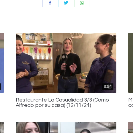
Compartir
Compartir
Compartir
con
con
con
Twitter
WhatsApp
Facebook
8:54
Restaurante La Casualidad 3/3 (Como
M
Alfredo por su casa) (12/11/24)
c