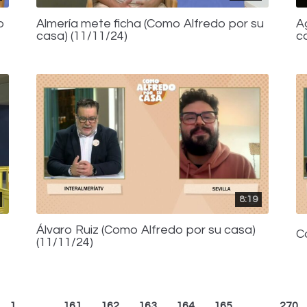
o
Almería mete ficha (Como Alfredo por su
A
casa) (11/11/24)
c
8:19
Álvaro Ruiz (Como Alfredo por su casa)
C
(11/11/24)
1
…
161
162
163
164
165
…
270