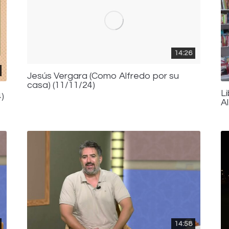
14:26
Jesús Vergara (Como Alfredo por su
casa) (11/11/24)
L
)
A
14:58