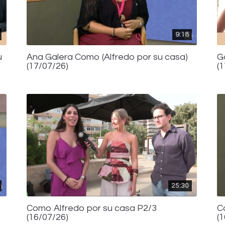
9:18
u
Ana Galera Como (Alfredo por su casa)
G
(17/07/26)
(
25:30
Como Alfredo por su casa P2/3
C
(16/07/26)
(