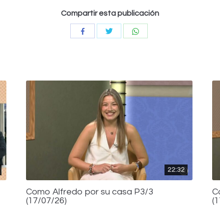
Compartir esta publicación
Compartir
Compartir
Compartir
con
con
con
Twitter
WhatsApp
Facebook
22:32
Como Alfredo por su casa P3/3
C
(17/07/26)
(