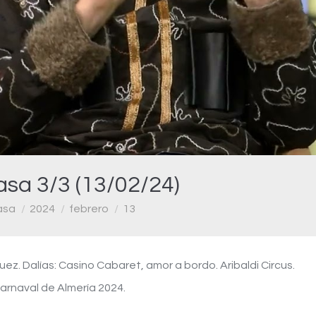
Video
asa 3/3 (13/02/24)
asa
2024
febrero
13
ez. Dalías: Casino Cabaret, amor a bordo. Aribaldi Circus.
Carnaval de Almería 2024.