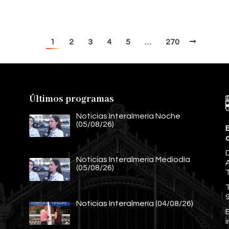
1
2
3
4
5
…
270
Últimos programas
Noticias Interalmería Noche
(05/08/26)
E
Noticias Interalmería Mediodía
A
(05/08/26)
Noticias Interalmería (04/08/26)
E