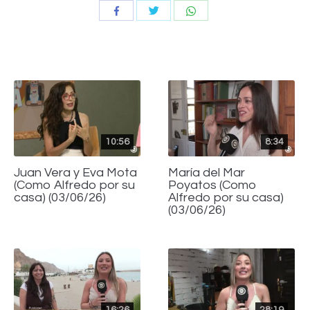
Compartir
Compartir
Compartir
con
con
con
Twitter
WhatsApp
Facebook
10:56
8:34
Juan Vera y Eva Mota
María del Mar
(Como Alfredo por su
Poyatos (Como
casa) (03/06/26)
Alfredo por su casa)
(03/06/26)
16:26
28:19