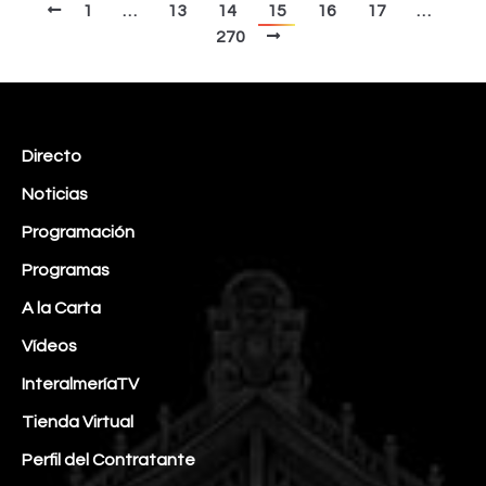
1
…
13
14
15
16
17
…
270
Directo
Noticias
Programación
Programas
A la Carta
Vídeos
InteralmeríaTV
Tienda Virtual
Perfil del Contratante