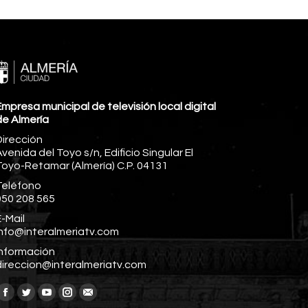
mpresa municipal de televisión local digital
de Almería
Dirección
venida del Toyo s/n, Edificio Singular El
Toyo-Retamar (Almería) C.P. 04131
Teléfono
950 208 565
-Mail
info@interalmeriatv.com
Información
direccion@interalmeriatv.com
Encuéntranos en:
Facebook
Twitter
YouTube
Instagram
Mail