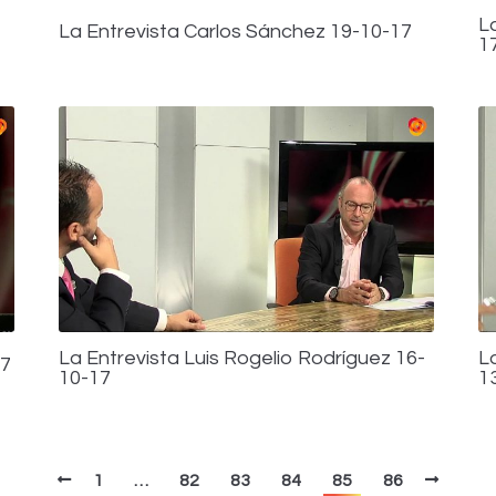
L
La Entrevista Carlos Sánchez 19-10-17
1
La Entrevista Luis Rogelio Rodríguez 16-
L
17
10-17
1
1
…
82
83
84
85
86