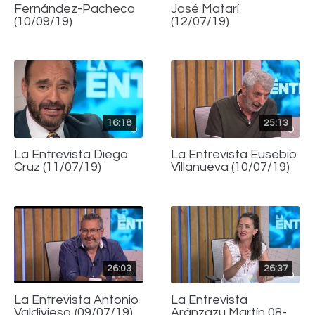
Fernández-Pacheco
José Matarí
(10/09/19)
(12/07/19)
16:18
25:13
La Entrevista Diego
La Entrevista Eusebio
Cruz (11/07/19)
Villanueva (10/07/19)
26:03
26:37
La Entrevista Antonio
La Entrevista
Valdivieso (09/07/19)
Aránzazu Martín 08-