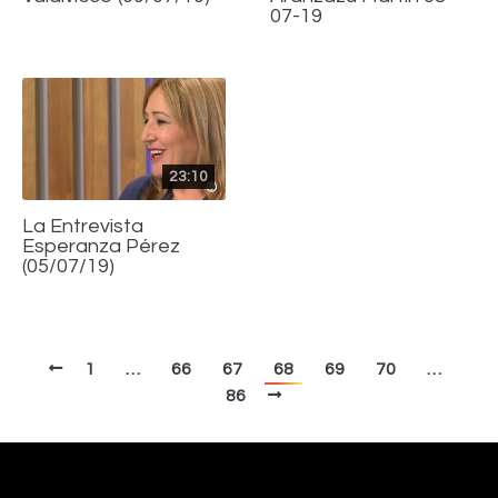
07-19
23:10
La Entrevista
Esperanza Pérez
(05/07/19)
1
…
66
67
68
69
70
…
86