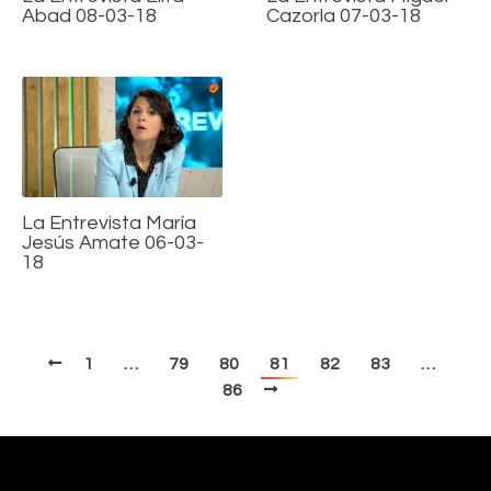
Abad 08-03-18
Cazorla 07-03-18
La Entrevista María
Jesús Amate 06-03-
18
1
…
79
80
81
82
83
…
86