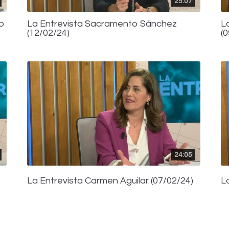
25:07
do
La Entrevista Sacramento Sánchez
L
(12/02/24)
(
24:05
La Entrevista Carmen Aguilar (07/02/24)
L