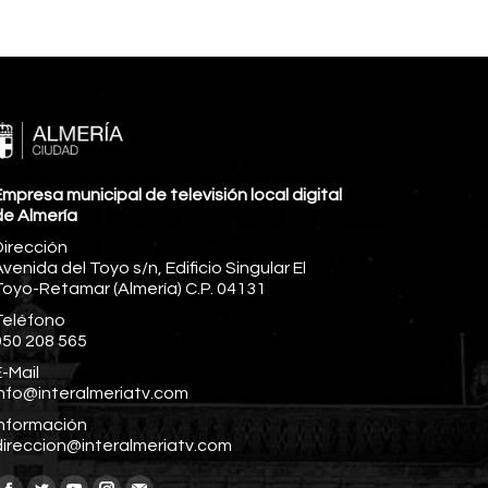
mpresa municipal de televisión local digital
de Almería
Dirección
venida del Toyo s/n, Edificio Singular El
Toyo-Retamar (Almería) C.P. 04131
Teléfono
950 208 565
-Mail
info@interalmeriatv.com
Información
direccion@interalmeriatv.com
Encuéntranos en: