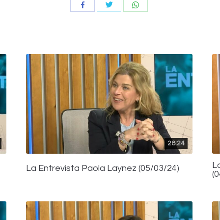
Compartir
Compartir
Compartir
con
con
con
Twitter
WhatsApp
Facebook
28:24
L
La Entrevista Paola Laynez (05/03/24)
(