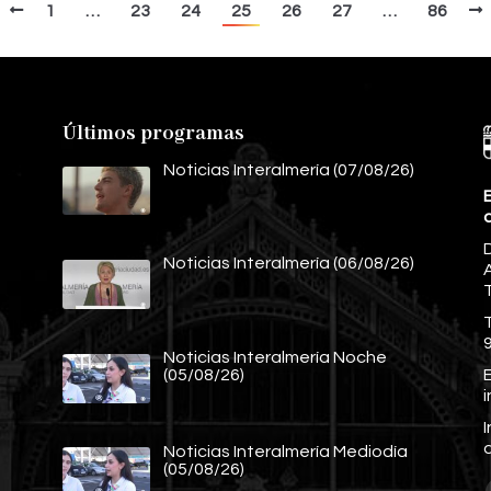
1
…
23
24
25
26
27
…
86
Últimos programas
Noticias Interalmería (07/08/26)
E
Noticias Interalmería (06/08/26)
A
Noticias Interalmería Noche
E
(05/08/26)
Noticias Interalmería Mediodía
(05/08/26)