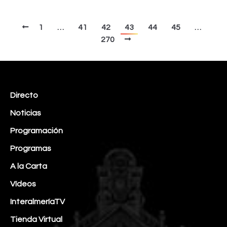
1
…
41
42
43
44
45
…
270
Directo
Noticias
Programación
Programas
A la Carta
Vídeos
InteralmeríaTV
Tienda Virtual