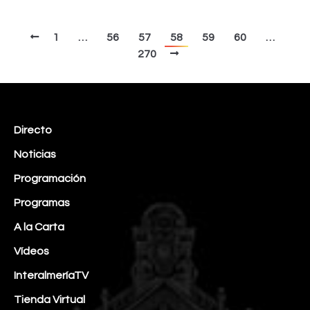
1
…
56
57
58
59
60
…
270
Directo
Noticias
Programación
Programas
A la Carta
Vídeos
InteralmeríaTV
Tienda Virtual