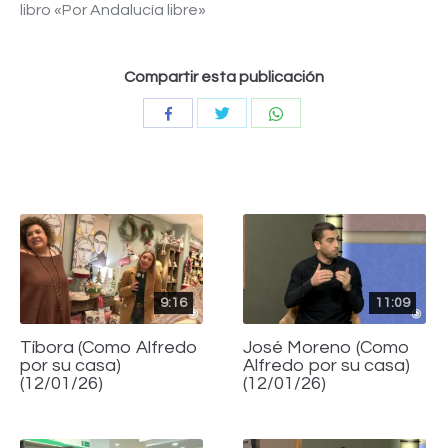
libro «Por Andalucía libre»
Compartir esta publicación
Compartir
Compartir
Compartir
con
con
con
Twitter
WhatsApp
Facebook
9:16
11:09
Tíbora (Como Alfredo
José Moreno (Como
por su casa)
Alfredo por su casa)
(12/01/26)
(12/01/26)