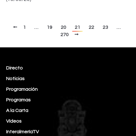
1
…
19
20
21
22
23
…
270
Directo
Noticias
Programación
Programas
A la Carta
Vídeos
InteralmeríaTV