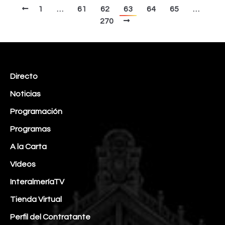
1
…
61
62
63
64
65
…
270
Directo
Noticias
Programación
Programas
A la Carta
Vídeos
InteralmeríaTV
Tienda Virtual
Perfil del Contratante