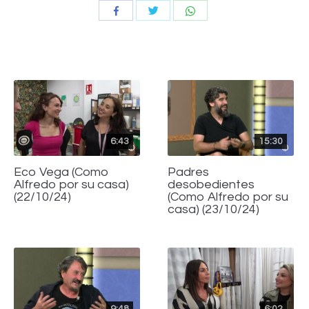
Compartir
Compartir
Compartir
con
con
con
Twitter
WhatsApp
Facebook
6:43
15:30
Eco Vega (Como
Padres
Alfredo por su casa)
desobedientes
(22/10/24)
(Como Alfredo por su
casa) (23/10/24)
9:48
6:02