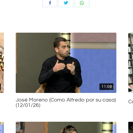
Compartir
Compartir
Compartir
con
con
con
Twitter
WhatsApp
Facebook
11:09
José Moreno (Como Alfredo por su casa)
C
(12/01/26)