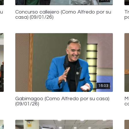
su
Concurso callejero (Como Alfredo por su
T
casa) (09/01/26)
p
18:03
Gabimagoo (Como Alfredo por su casa)
M
(09/01/26)
c