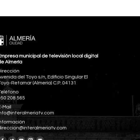
mpresa municipal de televisión local digital
de Almería
Dirección
venida del Toyo s/n, Edificio Singular El
Toyo-Retamar (Almería) C.P. 04131
Teléfono
950 208 565
-Mail
info@interalmeriatv.com
Información
direccion@interalmeriatv.com
Encuéntranos en: