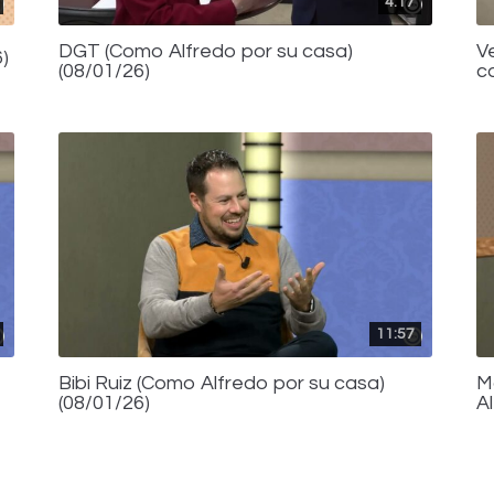
4:17
DGT (Como Alfredo por su casa)
V
)
(08/01/26)
c
11:57
Bibi Ruiz (Como Alfredo por su casa)
M
(08/01/26)
A