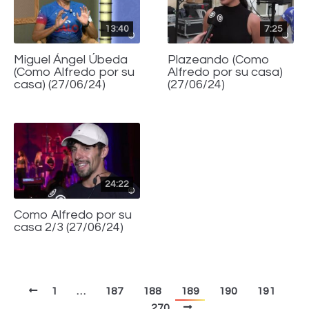
13:40
7:25
Miguel Ángel Úbeda
Plazeando (Como
(Como Alfredo por su
Alfredo por su casa)
casa) (27/06/24)
(27/06/24)
24:22
Como Alfredo por su
casa 2/3 (27/06/24)
1
…
187
188
189
190
191
…
270