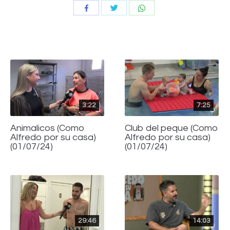
Compartir
Compartir
Compartir
con
con
con
Twitter
WhatsApp
Facebook
3:22
7:25
Animalicos (Como
Club del peque (Como
Alfredo por su casa)
Alfredo por su casa)
(01/07/24)
(01/07/24)
29:46
14:03