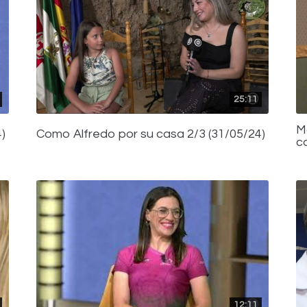
25:11
M
)
Como Alfredo por su casa 2/3 (31/05/24)
c
12:11