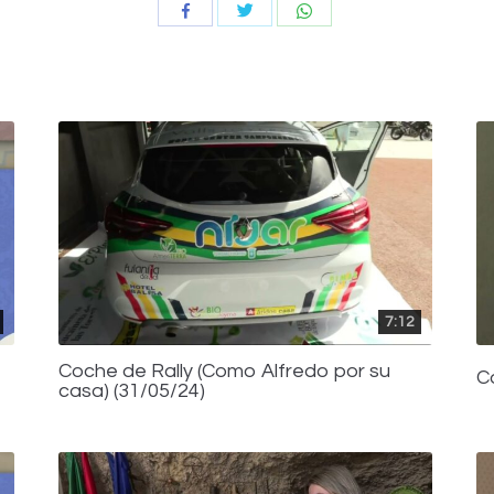
Compartir
Compartir
Compartir
con
con
con
Twitter
WhatsApp
Facebook
7:12
Coche de Rally (Como Alfredo por su
C
casa) (31/05/24)