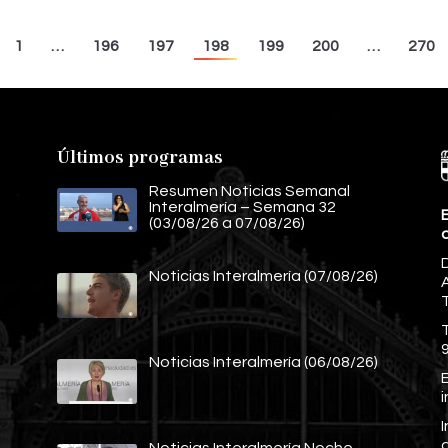
1
…
196
197
198
199
200
…
270
Últimos programas
Resumen Noticias Semanal
Interalmería – Semana 32
E
(03/08/26 a 07/08/26)
Noticias Interalmería (07/08/26)
A
Noticias Interalmería (06/08/26)
E
Noticias Interalmería Noche