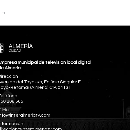
mpresa municipal de televisión local digital
de Almería
Dirección
venida del Toyo s/n, Edificio Singular El
Toyo-Retamar (Almería) C.P. 04131
Teléfono
950 208 565
-Mail
info@interalmeriatv.com
Información
direccion@interalmeriatv.com