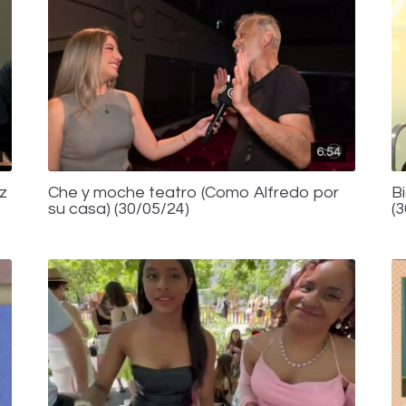
6:54
z
Che y moche teatro (Como Alfredo por
B
su casa) (30/05/24)
(