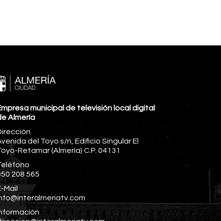
mpresa municipal de televisión local digital
de Almería
Dirección
venida del Toyo s/n, Edificio Singular El
Toyo-Retamar (Almería) C.P. 04131
Teléfono
950 208 565
-Mail
info@interalmeriatv.com
Información