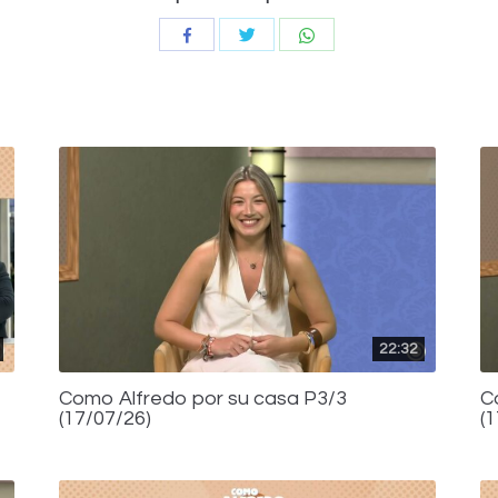
Compartir
Compartir
Compartir
con
con
con
Twitter
WhatsApp
Facebook
22:32
Como Alfredo por su casa P3/3
C
(17/07/26)
(