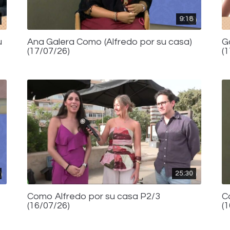
9:18
u
Ana Galera Como (Alfredo por su casa)
G
(17/07/26)
(
25:30
Como Alfredo por su casa P2/3
C
(16/07/26)
(