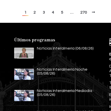
1
2
3
4
5
…
270
Últimos programas
Noticias Interalmería (06/08/26)
E
Noticias Interalmería Noche
A
(05/08/26)
Noticias Interalmería Mediodía
E
(05/08/26)