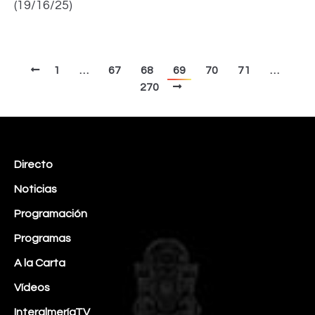
(19/16/25)
1
…
67
68
69
70
71
…
270
Directo
Noticias
Programación
Programas
A la Carta
Vídeos
InteralmeríaTV