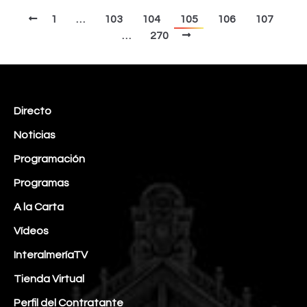
1
…
103
104
105
106
107
…
270
Directo
Noticias
Programación
Programas
A la Carta
Vídeos
InteralmeríaTV
Tienda Virtual
Perfil del Contratante