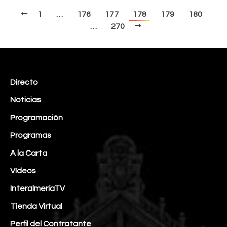
1
…
176
177
178
179
180
…
270
Directo
Noticias
Programación
Programas
A la Carta
Vídeos
InteralmeríaTV
Tienda Virtual
Perfil del Contratante