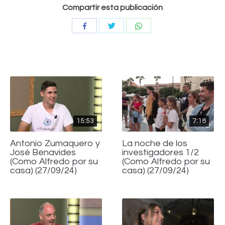
Compartir esta publicación
Compartir
Compartir
Compartir
con
con
con
Twitter
WhatsApp
Facebook
15:53
7:18
Antonio Zumaquero y
La noche de los
José Benavides
investigadores 1/2
(Como Alfredo por su
(Como Alfredo por su
casa) (27/09/24)
casa) (27/09/24)