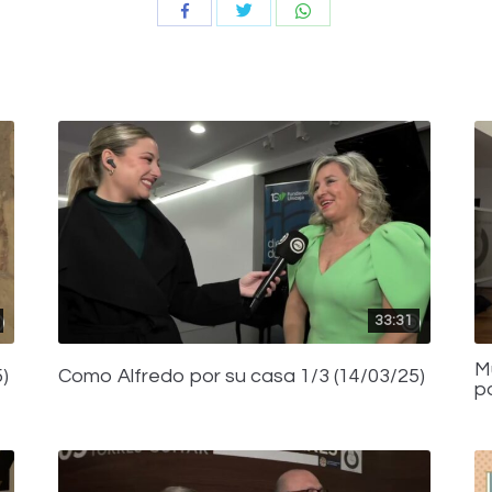
Compartir
Compartir
Compartir
con
con
con
Twitter
WhatsApp
Facebook
33:31
M
)
Como Alfredo por su casa 1/3 (14/03/25)
p