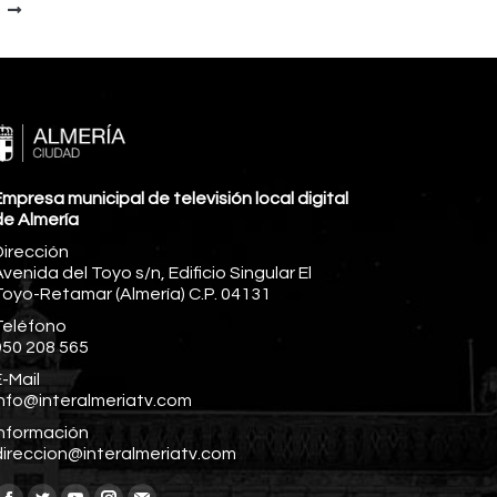
mpresa municipal de televisión local digital
de Almería
Dirección
venida del Toyo s/n, Edificio Singular El
Toyo-Retamar (Almería) C.P. 04131
Teléfono
950 208 565
-Mail
info@interalmeriatv.com
Información
direccion@interalmeriatv.com
Encuéntranos en: