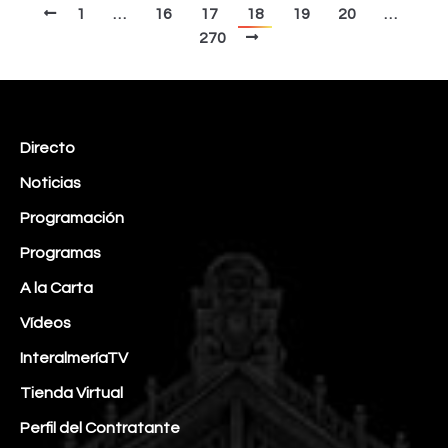
1
…
16
17
18
19
20
…
270
Directo
Noticias
Programación
Programas
A la Carta
Vídeos
InteralmeríaTV
Tienda Virtual
Perfil del Contratante