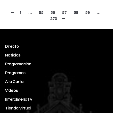
1
…
55
56
57
58
59
…
270
Directo
Noticias
Programación
Programas
A la Carta
Vídeos
InteralmeríaTV
Tienda Virtual