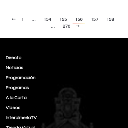
1
…
154
155
156
157
158
…
270
Directo
Noticias
Programación
Programas
A la Carta
Vídeos
InteralmeríaTV
Tienda Virtual