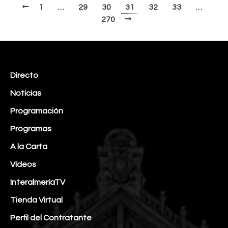
1
…
29
30
31
32
33
…
270
Directo
Noticias
Programación
Programas
A la Carta
Vídeos
InteralmeríaTV
Tienda Virtual
Perfil del Contratante