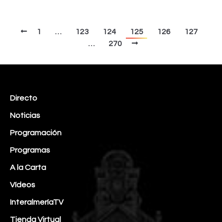
1
…
123
124
125
126
127
…
270
Directo
Noticias
Programación
Programas
A la Carta
Vídeos
InteralmeríaTV
Tienda Virtual