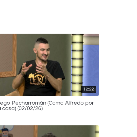
12:22
iego Pecharromán (Como Alfredo por
u casa) (02/02/26)