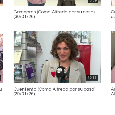
5:59
Gamepros (Como Alfredo por su casa)
C
(30/01/26)
c
10:15
u
Cuentento (Como Alfredo por su casa)
A
(29/01/26)
A