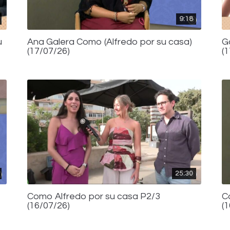
9:18
u
Ana Galera Como (Alfredo por su casa)
G
(17/07/26)
(
25:30
Como Alfredo por su casa P2/3
C
(16/07/26)
(