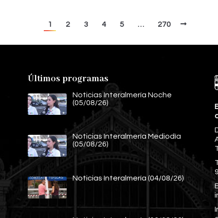
1
2
3
4
5
…
270
Últimos programas
Noticias Interalmería Noche
(05/08/26)
E
Noticias Interalmería Mediodía
A
(05/08/26)
Noticias Interalmería (04/08/26)
E