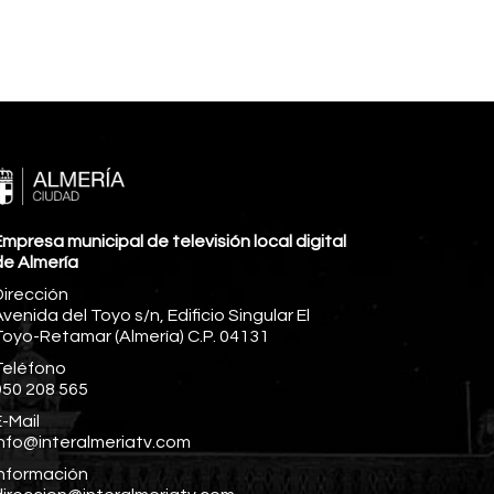
mpresa municipal de televisión local digital
de Almería
Dirección
venida del Toyo s/n, Edificio Singular El
Toyo-Retamar (Almería) C.P. 04131
Teléfono
950 208 565
-Mail
info@interalmeriatv.com
Información