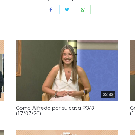
Compartir
Compartir
Compartir
con
con
con
Twitter
WhatsApp
Facebook
22:32
Como Alfredo por su casa P3/3
C
(17/07/26)
(