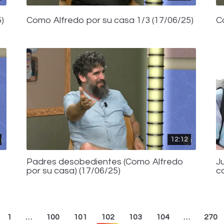
)
Como Alfredo por su casa 1/3 (17/06/25)
C
12:12
Padres desobedientes (Como Alfredo
J
por su casa) (17/06/25)
c
1
…
100
101
102
103
104
…
270