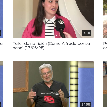
6:18
su
Taller de nutrición (Como Alfredo por su
P
casa) (17/06/25)
c
24:58