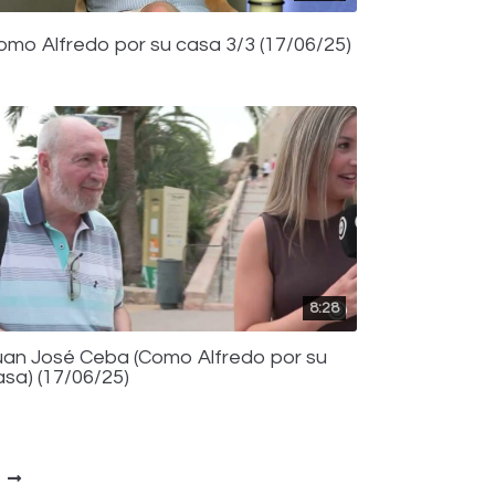
omo Alfredo por su casa 3/3 (17/06/25)
8:28
uan José Ceba (Como Alfredo por su
asa) (17/06/25)