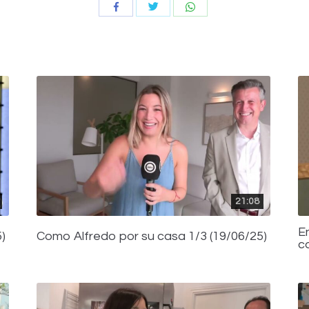
Compartir
Compartir
Compartir
con
con
con
Twitter
WhatsApp
Facebook
21:08
E
)
Como Alfredo por su casa 1/3 (19/06/25)
c