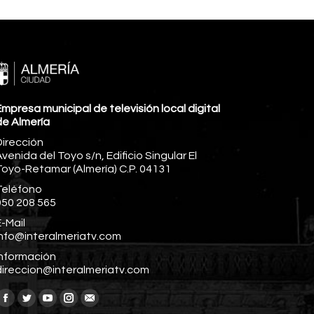
mpresa municipal de televisión local digital
de Almería
Dirección
venida del Toyo s/n, Edificio Singular El
Toyo-Retamar (Almería) C.P. 04131
Teléfono
950 208 565
-Mail
info@interalmeriatv.com
Información
direccion@interalmeriatv.com
Encuéntranos en:
Facebook
Twitter
YouTube
Instagram
Mail