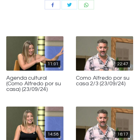
Compartir
Compartir
Compartir
con
con
con
Twitter
WhatsApp
Facebook
11:01
22:47
Agenda cultural
Como Alfredo por su
(Como Alfredo por su
casa 2/3 (23/09/24)
casa) (23/09/24)
14:58
16:17