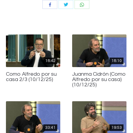
Compartir
Compartir
Compartir
con
con
con
Twitter
WhatsApp
Facebook
18:42
18:10
Como Alfredo por su
Juanma Cidrón (Como
casa 2/3 (10/12/25)
Alfredo por su casa)
(10/12/25)
33:41
19:53