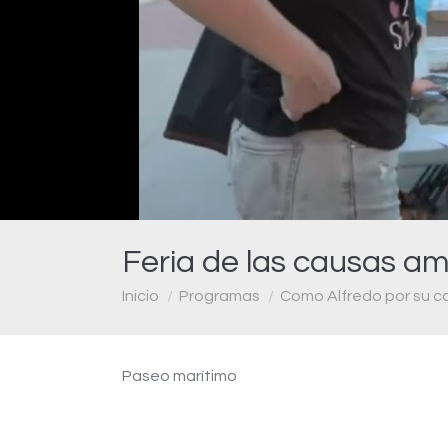
Feria de las causas am
Estás aquí:
Inicio
Programas
Como Alfredo por su c
Paseo marítimo