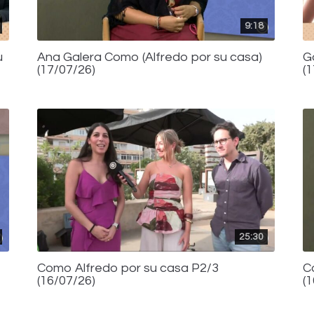
9:18
u
Ana Galera Como (Alfredo por su casa)
G
(17/07/26)
(
25:30
Como Alfredo por su casa P2/3
C
(16/07/26)
(