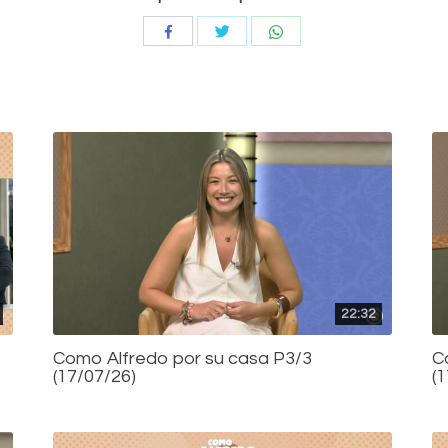
Compartir
Compartir
Compartir
con
con
con
Twitter
WhatsApp
Facebook
22:32
Como Alfredo por su casa P3/3
C
(17/07/26)
(