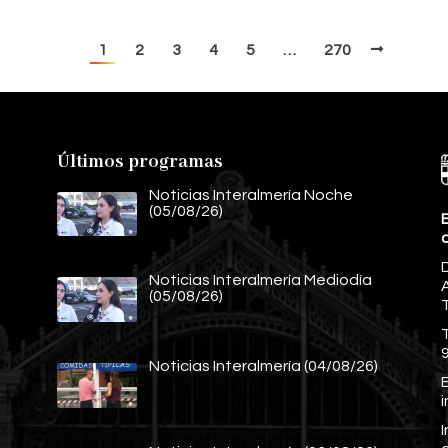
1
2
3
4
5
…
270
Últimos programas
Noticias Interalmería Noche
(05/08/26)
E
Noticias Interalmería Mediodía
A
(05/08/26)
Noticias Interalmería (04/08/26)
E