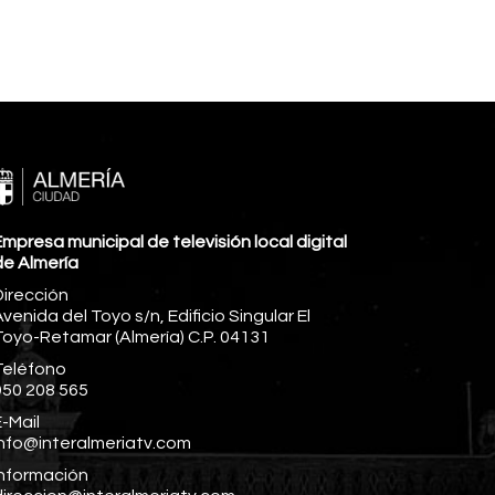
mpresa municipal de televisión local digital
de Almería
Dirección
venida del Toyo s/n, Edificio Singular El
Toyo-Retamar (Almería) C.P. 04131
Teléfono
950 208 565
-Mail
info@interalmeriatv.com
Información