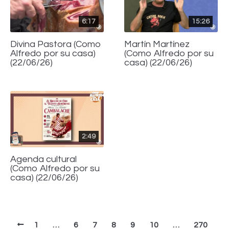
6:17
15:26
Divina Pastora (Como
Martín Martínez
Alfredo por su casa)
(Como Alfredo por su
(22/06/26)
casa) (22/06/26)
2:49
Agenda cultural
(Como Alfredo por su
casa) (22/06/26)
1
…
6
7
8
9
10
…
270