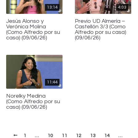
13:14
4:03
Jesús Alonso y
Previo UD Almería –
Verónica Molina
Castellón 3/3 (Como
(Como Alfredo por su
Alfredo por su casa)
casa) (09/06/26)
(09/06/26)
11:44
Norelky Medina
(Como Alfredo por su
casa) (09/06/26)
1
…
10
11
12
13
14
…