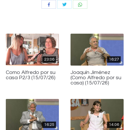
Compartir
Compartir
Compartir
con
con
con
Twitter
WhatsApp
Facebook
23:06
16:27
Como Alfredo por su
Joaquín Jiménez
casa P2/3 (15/07/26)
(Como Alfredo por su
casa) (15/07/26)
16:25
14:06