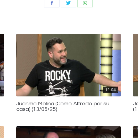
Compartir
Compartir
Compartir
con
con
con
Twitter
WhatsApp
Facebook
11:04
Juanma Molina (Como Alfredo por su
J
casa) (13/05/25)
(