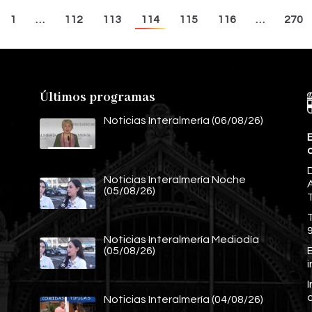
1
…
112
113
114
115
116
…
270
Últimos programas
Noticias Interalmería (06/08/26)
E
Noticias Interalmería Noche
A
(05/08/26)
Noticias Interalmería Mediodía
E
(05/08/26)
Noticias Interalmería (04/08/26)