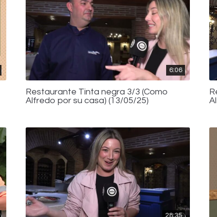
6:06
Restaurante Tinta negra 3/3 (Como
R
Alfredo por su casa) (13/05/25)
A
28:35