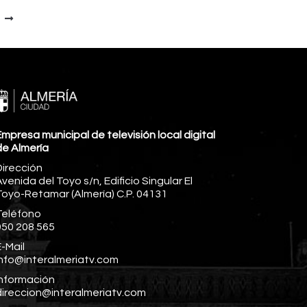
mpresa municipal de televisión local digital
de Almería
Dirección
venida del Toyo s/n, Edificio Singular El
Toyo-Retamar (Almería) C.P. 04131
Teléfono
950 208 565
-Mail
info@interalmeriatv.com
Información
direccion@interalmeriatv.com