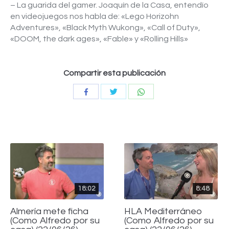
– La guarida del gamer. Joaquín de la Casa, entendío
en videojuegos nos habla de: «Lego Horizohn
Adventures», «Black Myth Wukong», «Call of Duty»,
«DOOM, the dark ages», «Fable» y «Rolling Hills»
Compartir esta publicación
Compartir
Compartir
Compartir
con
con
con
Twitter
WhatsApp
Facebook
18:02
8:48
Almería mete ficha
HLA Mediterráneo
(Como Alfredo por su
(Como Alfredo por su