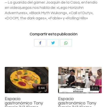
– La guarida del gamer. Joaquín de la Casa, entendío
en videojuegos nos habla de: «Lego Horizohn
Adventures», «Black Myth Wukong», «Call of Duty»,
«DOOM, the dark ages», «Fable» y «Rolling Hills»
Compartir esta publicación
Compartir
Compartir
Compartir
con
con
con
Twitter
WhatsApp
Facebook
5:44
7:11
Espacio
Espacio
gastronómico Tony
gastronómico Tony