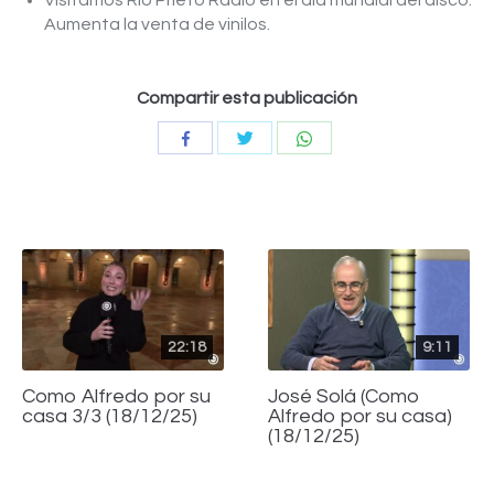
Visitamos Río Prieto Radio en el día mundial del disco.
Aumenta la venta de vinilos.
Compartir esta publicación
Compartir
Compartir
Compartir
con
con
con
Twitter
WhatsApp
Facebook
22:18
9:11
Como Alfredo por su
José Solá (Como
casa 3/3 (18/12/25)
Alfredo por su casa)
(18/12/25)