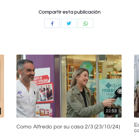
Compartir esta publicación
Compartir
Compartir
Compartir
con
con
con
Twitter
WhatsApp
Facebook
22:53
E
Como Alfredo por su casa 2/3 (23/10/24)
c