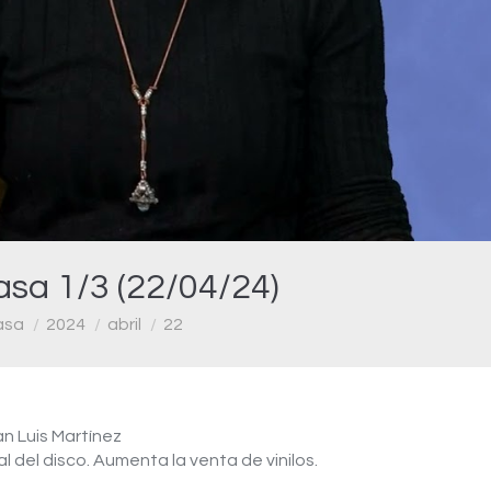
Video
asa 1/3 (22/04/24)
asa
2024
abril
22
an Luis Martínez
l del disco. Aumenta la venta de vinilos.