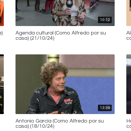
10:12
a)
Agenda cultural (Como Alfredo por su
A
casa) (21/10/24)
c
13:39
Antonio García (Como Alfredo por su
H
casa) (18/10/24)
c