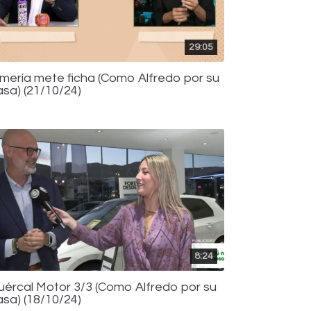
29:05
lmería mete ficha (Como Alfredo por su
asa) (21/10/24)
8:24
uércal Motor 3/3 (Como Alfredo por su
asa) (18/10/24)