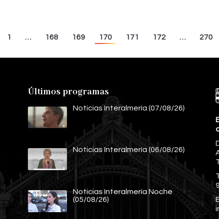
1
…
168
169
170
171
172
…
270
Últimos programas
Noticias Interalmería (07/08/26)
E
Noticias Interalmería (06/08/26)
A
Noticias Interalmería Noche
E
(05/08/26)