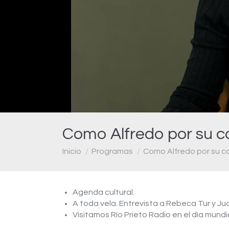
Como Alfredo por su c
Estás aquí:
Inicio
Programas
Como Alfredo por su c
Agenda cultural.
A toda vela. Entrevista a Rebeca Tur y Ju
Visitamos Río Prieto Radio en el día mundia