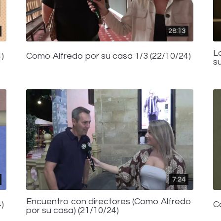
28:13
L
)
Como Alfredo por su casa 1/3 (22/10/24)
s
7:24
Encuentro con directores (Como Alfredo
)
C
por su casa) (21/10/24)